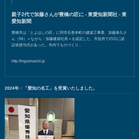
親子2代で加藤さんが豊橋の匠に - 東愛知新聞社 - 東
愛知新聞
豊橋市は「とよはしの匠」に同市石巻本町の建築工事業、加藤泰久さ
ん（56）＝ながら・加藤建築社長＝を認定した。市役所で25日に認
証状授与式があった。市内でものづくり…
http://higashiaichi.jp
2024年・「愛知の名工」を受賞いたしました。