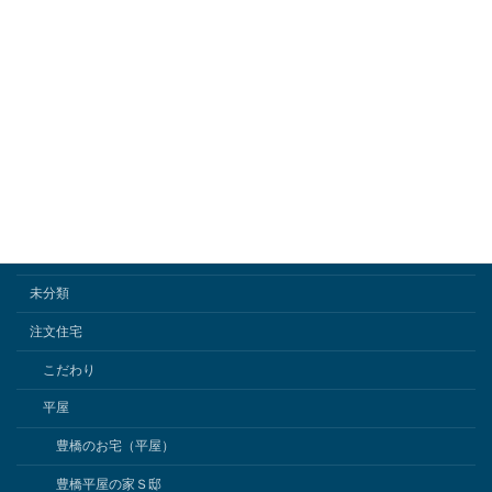
勉強会
競技大会
動画
外構工事
小屋組み
新城のお宅
日記
未分類
注文住宅
こだわり
平屋
豊橋のお宅（平屋）
豊橋平屋の家Ｓ邸