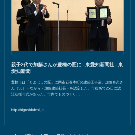
親子2代で加藤さんが豊橋の匠に - 東愛知新聞社 - 東
愛知新聞
豊橋市は「とよはしの匠」に同市石巻本町の建築工事業、加藤泰久さ
ん（56）＝ながら・加藤建築社長＝を認定した。市役所で25日に認
証状授与式があった。市内でものづくり…
http://higashiaichi.jp