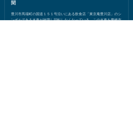
豊橋の「ながら・加藤建築」棟梁の加藤さんが東京
庵豊川店の水車を修復へ - 東愛知新聞社 - 東愛知新
聞
豊川市馬場町の国道１５１号沿いにある飲食店「東京庵豊川店」のシ
ンボルである水車が故障し回転しなくなっている。この水車を豊橋市
石巻本町の「ながら・加藤建築」の棟…