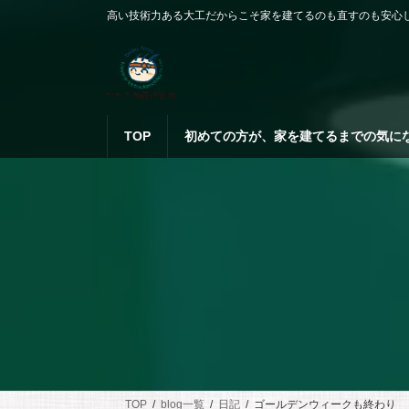
コ
ナ
高い技術力ある大工だからこそ家を建てるのも直すのも安心
ン
ビ
テ
ゲ
ン
ー
ツ
シ
へ
ョ
ス
ン
TOP
初めての方が、家を建てるまでの気に
キ
に
ッ
移
プ
動
TOP
blog一覧
日記
ゴールデンウィークも終わり