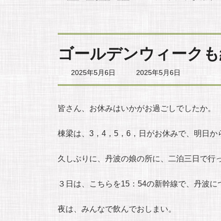
ゴールデンウィークも
最
2025年5月6日
2025年5月6日
終
更
新
日
皆さん、お休みはいかがお過ごしでしたか。
時
:
棟梁は、3，4，5，6，日がお休みで、明日か
久しぶりに、丹波の娘の所に、二泊三日で行
３日は、こちらを15：54の新幹線で、丹波に
夜は、みんなで飲んでおしまい。