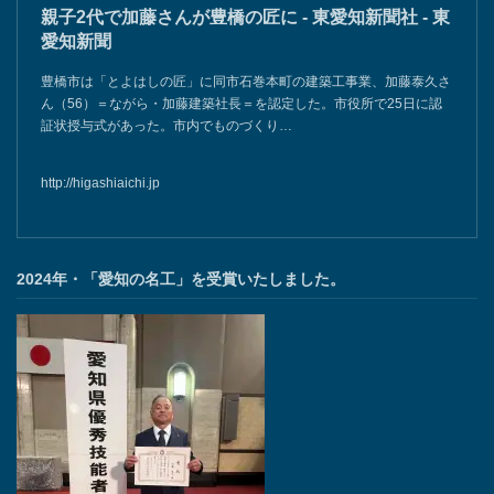
親子2代で加藤さんが豊橋の匠に - 東愛知新聞社 - 東
愛知新聞
豊橋市は「とよはしの匠」に同市石巻本町の建築工事業、加藤泰久さ
ん（56）＝ながら・加藤建築社長＝を認定した。市役所で25日に認
証状授与式があった。市内でものづくり…
http://higashiaichi.jp
2024年・「愛知の名工」を受賞いたしました。