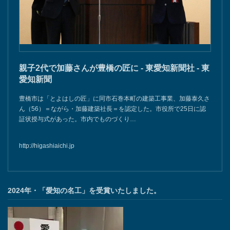
親子2代で加藤さんが豊橋の匠に - 東愛知新聞社 - 東
愛知新聞
豊橋市は「とよはしの匠」に同市石巻本町の建築工事業、加藤泰久さ
ん（56）＝ながら・加藤建築社長＝を認定した。市役所で25日に認
証状授与式があった。市内でものづくり…
http://higashiaichi.jp
2024年・「愛知の名工」を受賞いたしました。