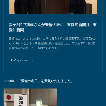
親子2代で加藤さんが豊橋の匠に - 東愛知新聞社 - 東
愛知新聞
豊橋市は「とよはしの匠」に同市石巻本町の建築工事業、加藤泰久さ
ん（56）＝ながら・加藤建築社長＝を認定した。市役所で25日に認
証状授与式があった。市内でものづくり…
http://higashiaichi.jp
2024年・「愛知の名工」を受賞いたしました。