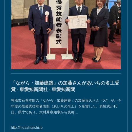
「ながら・加藤建築」の加藤さんがあいちの名工受
賞 - 東愛知新聞社 - 東愛知新聞
豊橋市石巻本町の「ながら・加藤建築」の加藤泰久さん（57）が、今
年度の県優秀技能者表彰（あいちの名工）を受賞した。表彰式が18
日、県庁であり、大村秀章知事から表彰…
http://higashiaichi.jp