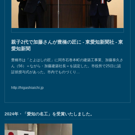
親子2代で加藤さんが豊橋の匠に - 東愛知新聞社 - 東
愛知新聞
豊橋市は「とよはしの匠」に同市石巻本町の建築工事業、加藤泰久さ
ん（56）＝ながら・加藤建築社長＝を認定した。市役所で25日に認
証状授与式があった。市内でものづくり…
http://higashiaichi.jp
2024年・「愛知の名工」を受賞いたしました。