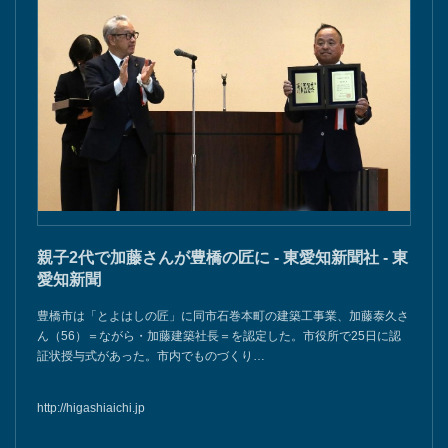
親子2代で加藤さんが豊橋の匠に - 東愛知新聞社 - 東
愛知新聞
豊橋市は「とよはしの匠」に同市石巻本町の建築工事業、加藤泰久さ
ん（56）＝ながら・加藤建築社長＝を認定した。市役所で25日に認
証状授与式があった。市内でものづくり…
http://higashiaichi.jp