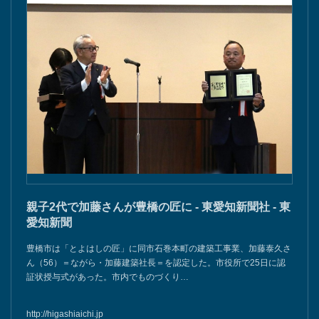
親子2代で加藤さんが豊橋の匠に - 東愛知新聞社 - 東
愛知新聞
豊橋市は「とよはしの匠」に同市石巻本町の建築工事業、加藤泰久さ
ん（56）＝ながら・加藤建築社長＝を認定した。市役所で25日に認
証状授与式があった。市内でものづくり…
http://higashiaichi.jp