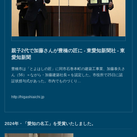
親子2代で加藤さんが豊橋の匠に - 東愛知新聞社 - 東
愛知新聞
豊橋市は「とよはしの匠」に同市石巻本町の建築工事業、加藤泰久さ
ん（56）＝ながら・加藤建築社長＝を認定した。市役所で25日に認
証状授与式があった。市内でものづくり…
http://higashiaichi.jp
2024年・「愛知の名工」を受賞いたしました。