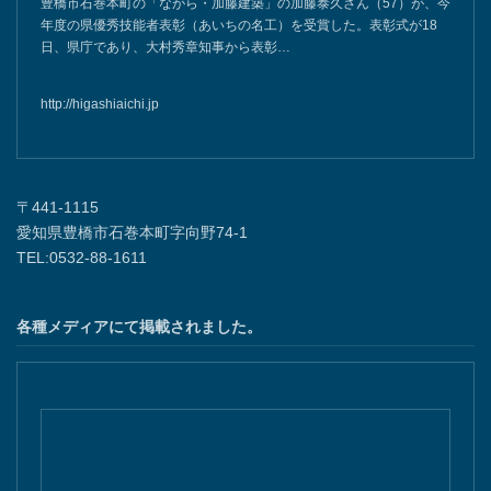
豊橋市石巻本町の「ながら・加藤建築」の加藤泰久さん（57）が、今
年度の県優秀技能者表彰（あいちの名工）を受賞した。表彰式が18
日、県庁であり、大村秀章知事から表彰…
http://higashiaichi.jp
〒441-1115
愛知県豊橋市石巻本町字向野74-1
TEL:0532-88-1611
各種メディアにて掲載されました。