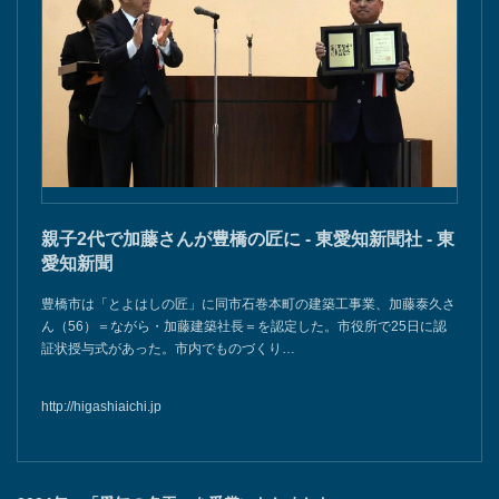
親子2代で加藤さんが豊橋の匠に - 東愛知新聞社 - 東
愛知新聞
豊橋市は「とよはしの匠」に同市石巻本町の建築工事業、加藤泰久さ
ん（56）＝ながら・加藤建築社長＝を認定した。市役所で25日に認
証状授与式があった。市内でものづくり…
http://higashiaichi.jp