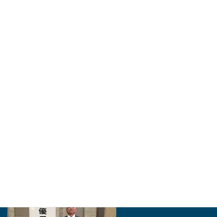
親子2代で加藤さんが豊橋の匠に - 東愛知新聞社 - 東
愛知新聞
豊橋市は「とよはしの匠」に同市石巻本町の建築工事業、加藤泰久さ
ん（56）＝ながら・加藤建築社長＝を認定した。市役所で25日に認
証状授与式があった。市内でものづくり…
http://higashiaichi.jp
2024年・「愛知の名工」を受賞いたしました。