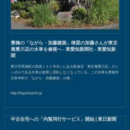
豊橋の「ながら・加藤建築」棟梁の加藤さんが東京
庵豊川店の水車を修復へ - 東愛知新聞社 - 東愛知新
聞
豊川市馬場町の国道１５１号沿いにある飲食店「東京庵豊川店」のシ
ンボルである水車が故障し回転しなくなっている。この水車を豊橋市
石巻本町の「ながら・加藤建築」の棟…
http://higashiaichi.jp
中古住宅への「内覧同行サービス」開始 | 東日新聞