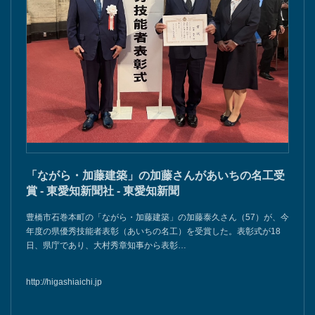
「ながら・加藤建築」の加藤さんがあいちの名工受
賞 - 東愛知新聞社 - 東愛知新聞
豊橋市石巻本町の「ながら・加藤建築」の加藤泰久さん（57）が、今
年度の県優秀技能者表彰（あいちの名工）を受賞した。表彰式が18
日、県庁であり、大村秀章知事から表彰…
http://higashiaichi.jp