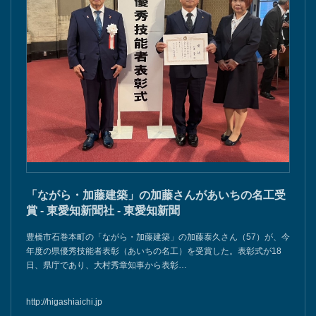
「ながら・加藤建築」の加藤さんがあいちの名工受
賞 - 東愛知新聞社 - 東愛知新聞
豊橋市石巻本町の「ながら・加藤建築」の加藤泰久さん（57）が、今
年度の県優秀技能者表彰（あいちの名工）を受賞した。表彰式が18
日、県庁であり、大村秀章知事から表彰…
http://higashiaichi.jp