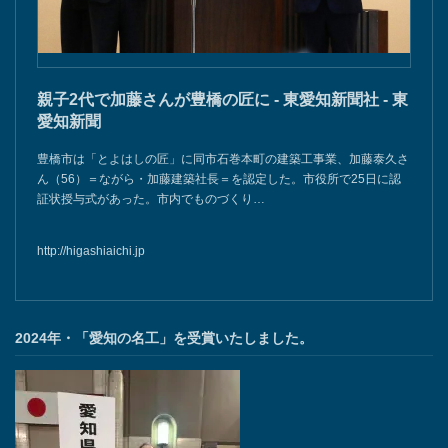
親子2代で加藤さんが豊橋の匠に - 東愛知新聞社 - 東
愛知新聞
豊橋市は「とよはしの匠」に同市石巻本町の建築工事業、加藤泰久さ
ん（56）＝ながら・加藤建築社長＝を認定した。市役所で25日に認
証状授与式があった。市内でものづくり…
http://higashiaichi.jp
2024年・「愛知の名工」を受賞いたしました。