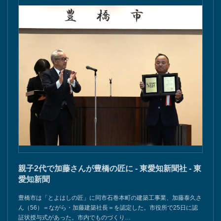
親子2代で加藤さんが豊橋の匠に - 東愛知新聞社 - 東
愛知新聞
豊橋市は「とよはしの匠」に同市石巻本町の建築工事業、加藤泰久さ
ん（56）＝ながら・加藤建築社長＝を認定した。市役所で25日に認
証状授与式があった。市内でものづくり…