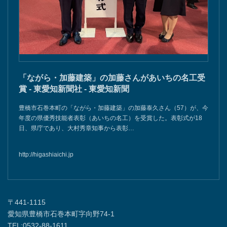
「ながら・加藤建築」の加藤さんがあいちの名工受
賞 - 東愛知新聞社 - 東愛知新聞
豊橋市石巻本町の「ながら・加藤建築」の加藤泰久さん（57）が、今
年度の県優秀技能者表彰（あいちの名工）を受賞した。表彰式が18
日、県庁であり、大村秀章知事から表彰…
http://higashiaichi.jp
〒441-1115
愛知県豊橋市石巻本町字向野74-1
TEL:0532-88-1611