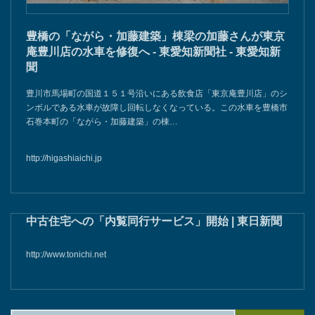
豊橋の「ながら・加藤建築」棟梁の加藤さんが東京
庵豊川店の水車を修復へ - 東愛知新聞社 - 東愛知新
聞
豊川市馬場町の国道１５１号沿いにある飲食店「東京庵豊川店」のシ
ンボルである水車が故障し回転しなくなっている。この水車を豊橋市
石巻本町の「ながら・加藤建築」の棟…
http://higashiaichi.jp
中古住宅への「内覧同行サービス」開始 | 東日新聞
http://www.tonichi.net
検