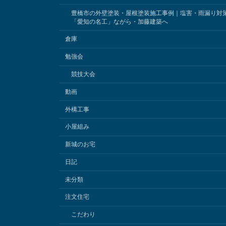
豊橋市の外壁塗装・屋根塗装施工事例｜塩害・雨漏り対
「愛知の名工」ながら・加藤建築へ
倉庫
勉強会
競技大会
動画
外構工事
小屋組み
新城のお宅
日記
未分類
注文住宅
こだわり