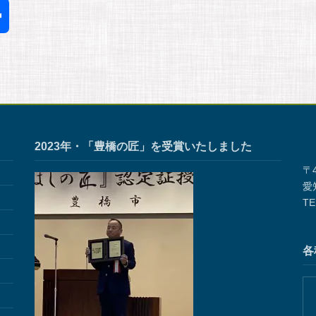
共
有
2023年・「豊橋の匠」を受賞いたしました
〒4
愛
TE
各