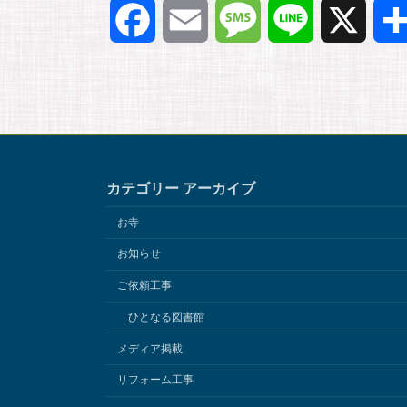
F
E
M
L
X
a
m
e
i
c
a
s
n
e
i
s
e
カテゴリー アーカイブ
b
l
a
お寺
o
g
お知らせ
ご依頼工事
o
e
ひとなる図書館
k
メディア掲載
リフォーム工事