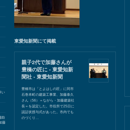
東愛知新聞にて掲載
親子2代で加藤さんが
豊橋の匠に - 東愛知新
聞社 - 東愛知新聞
豊橋市は「とよはしの匠」に同市
寒い
石巻本町の建築工事業、加藤泰久
さん（56）＝ながら・加藤建築社
長＝を認定した。市役所で25日に
認証状授与式があった。市内でも
補助
のづくり…
加藤