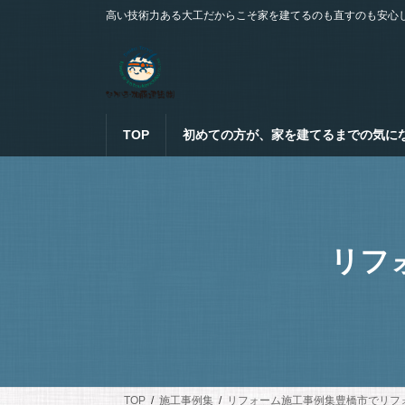
コ
ナ
高い技術力ある大工だからこそ家を建てるのも直すのも安心
ン
ビ
テ
ゲ
ン
ー
ツ
シ
へ
ョ
ス
ン
TOP
初めての方が、家を建てるまでの気に
キ
に
ッ
移
プ
動
リフ
TOP
施工事例集
リフォーム施工事例集豊橋市でリフ