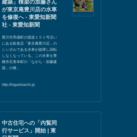
建築」棟梁の加藤さん
が東京庵豊川店の水車
を修復へ - 東愛知新聞
社 - 東愛知新聞
豊川市馬場町の国道１５１号沿い
にある飲食店「東京庵豊川店」の
シンボルである水車が故障し回転
しなくなっている。この水車を豊
橋市石巻本町の「ながら・加藤建
築」の棟…
http://higashiaichi.jp
中古住宅への「内覧同
行サービス」開始 | 東