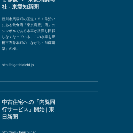
社 - 東愛知新聞
豊川市馬場町の国道１５１号沿い
にある飲食店「東京庵豊川店」の
シンボルである水車が故障し回転
しなくなっている。この水車を豊
橋市石巻本町の「ながら・加藤建
築」の棟…
http://higashiaichi.jp
中古住宅への「内覧同
行サービス」開始 | 東
日新聞
http://www.tonichi.net