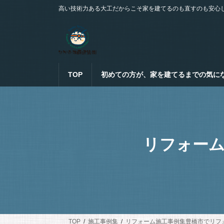
コ
ナ
高い技術力ある大工だからこそ家を建てるのも直すのも安心
ン
ビ
テ
ゲ
ン
ー
ツ
シ
へ
ョ
ス
ン
TOP
初めての方が、家を建てるまでの気に
キ
に
ッ
移
プ
動
リフォーム
TOP
施工事例集
リフォーム施工事例集豊橋市でリフ