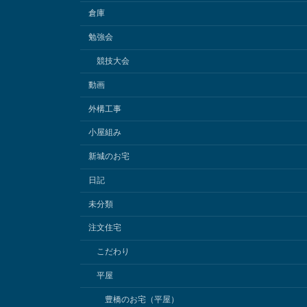
倉庫
勉強会
競技大会
動画
外構工事
小屋組み
新城のお宅
日記
未分類
注文住宅
こだわり
平屋
豊橋のお宅（平屋）