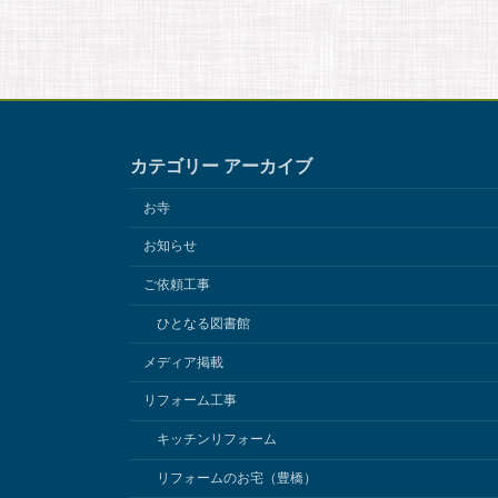
a
m
e
i
c
a
s
n
e
i
s
e
カテゴリー アーカイブ
b
l
a
お寺
o
g
お知らせ
ご依頼工事
o
e
ひとなる図書館
k
メディア掲載
リフォーム工事
キッチンリフォーム
リフォームのお宅（豊橋）