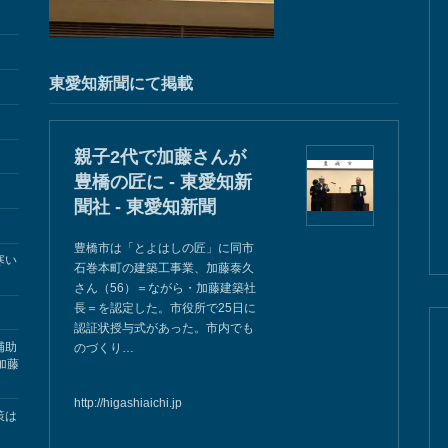
東愛知新聞にて掲載
親子2代で加藤さんが
豊橋の匠に - 東愛知新
聞社 - 東愛知新聞
豊橋市は「とよはしの匠」に同市
寒い
石巻本町の建築工事業、加藤泰久
さん（56）＝ながら・加藤建築社
長＝を認定した。市役所で25日に
認証状授与式があった。市内でも
補助
のづくり…
加藤
http://higashiaichi.jp
策は