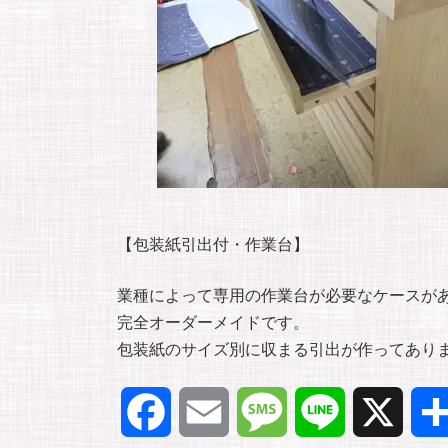
【包装紙引出付・作業台】
業種によって専用の作業台が必要なケースが
完全オーダーメイドです。
包装紙のサイズ別に収まる引出が作ってあり
F
E
M
L
X