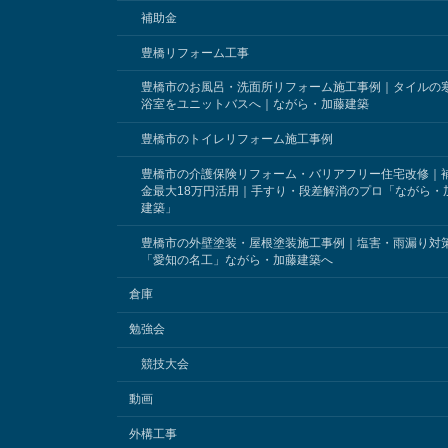
補助金
豊橋リフォーム工事
豊橋市のお風呂・洗面所リフォーム施工事例｜タイルの
浴室をユニットバスへ｜ながら・加藤建築
豊橋市のトイレリフォーム施工事例
豊橋市の介護保険リフォーム・バリアフリー住宅改修｜
金最大18万円活用｜手すり・段差解消のプロ「ながら・
建築」
豊橋市の外壁塗装・屋根塗装施工事例｜塩害・雨漏り対
「愛知の名工」ながら・加藤建築へ
倉庫
勉強会
競技大会
動画
外構工事