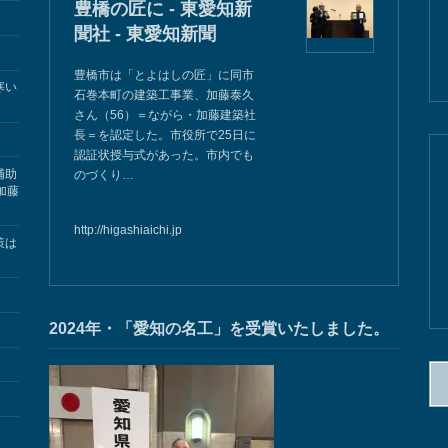
豊橋の匠に - 東愛知新
聞社 - 東愛知新聞
豊橋市は「とよはしの匠」に同市
寒い
石巻本町の建築工事業、加藤泰久
さん（56）＝ながら・加藤建築社
長＝を認定した。市役所で25日に
認証状授与式があった。市内でも
補助
のづくり…
加藤
http://higashiaichi.jp
策は
2024年・「愛知の名工」を受賞いたしました。
検
索: