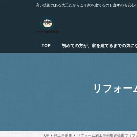
コ
ナ
高い技術力ある大工だからこそ家を建てるのも直すのも安心
ン
ビ
テ
ゲ
ン
ー
ツ
シ
へ
ョ
ス
ン
TOP
初めての方が、家を建てるまでの気に
キ
に
ッ
移
プ
動
リフォー
TOP
施工事例集
リフォーム施工事例集豊橋市でリフ