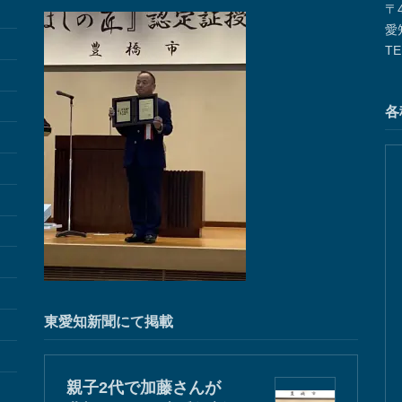
〒4
愛
TE
各
東愛知新聞にて掲載
親子2代で加藤さんが