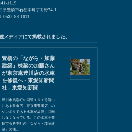
41-1115
知県豊橋市石巻本町字向野74-1
L:0532-88-1611
種メディアにて掲載されました。
豊橋の「ながら・加藤
建築」棟梁の加藤さん
が東京庵豊川店の水車
を修復へ - 東愛知新聞
社 - 東愛知新聞
豊川市馬場町の国道１５１号沿い
にある飲食店「東京庵豊川店」の
シンボルである水車が故障し回転
しなくなっている。この水車を豊
橋市石巻本町の「ながら・加藤建
築」の棟…