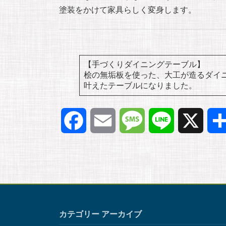
塗装をかけて家具らしく変身します。
【手づくりダイニングテーブル】
桧の無垢板を使った、大工が造るダイニン
叶えたテーブルになりました。
F
E
M
L
X
a
m
e
i
c
a
s
n
e
i
s
e
カテゴリー アーカイブ
b
l
a