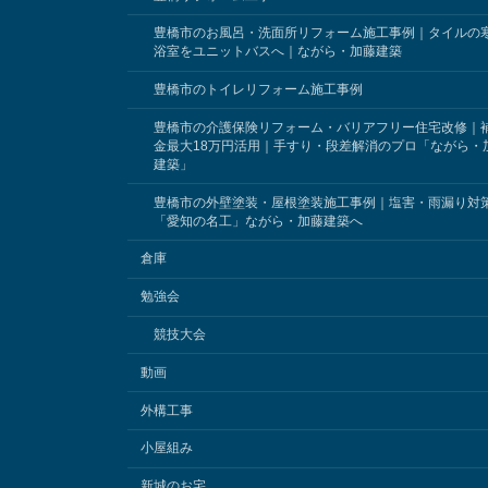
豊橋市のお風呂・洗面所リフォーム施工事例｜タイルの
浴室をユニットバスへ｜ながら・加藤建築
豊橋市のトイレリフォーム施工事例
豊橋市の介護保険リフォーム・バリアフリー住宅改修｜
金最大18万円活用｜手すり・段差解消のプロ「ながら・
建築」
豊橋市の外壁塗装・屋根塗装施工事例｜塩害・雨漏り対
「愛知の名工」ながら・加藤建築へ
倉庫
勉強会
競技大会
動画
外構工事
小屋組み
新城のお宅