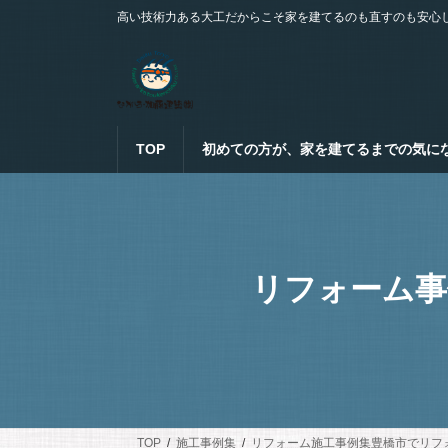
コ
ナ
高い技術力ある大工だからこそ家を建てるのも直すのも安心
ン
ビ
テ
ゲ
ン
ー
ツ
シ
へ
ョ
ス
ン
TOP
初めての方が、家を建てるまでの気に
キ
に
ッ
移
プ
動
リフォーム事
TOP
施工事例集
リフォーム施工事例集豊橋市でリフ