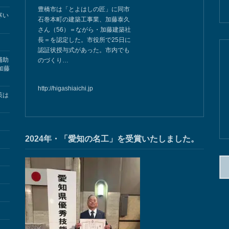
豊橋市は「とよはしの匠」に同市
寒い
石巻本町の建築工事業、加藤泰久
さん（56）＝ながら・加藤建築社
長＝を認定した。市役所で25日に
認証状授与式があった。市内でも
補助
のづくり…
加藤
http://higashiaichi.jp
策は
2024年・「愛知の名工」を受賞いたしました。
検
索: