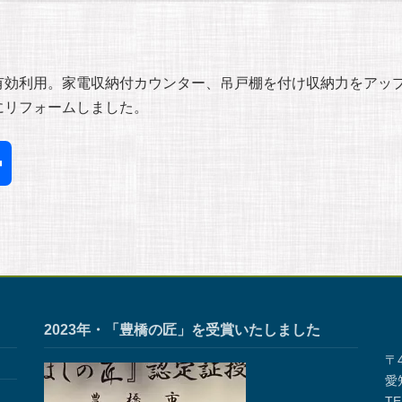
有効利用。家電収納付カウンター、吊戸棚を付け収納力をアッ
にリフォームしました。
共
有
2023年・「豊橋の匠」を受賞いたしました
〒4
愛
TE