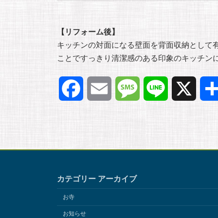
【リフォーム後】
キッチンの対面になる壁面を背面収納として
ことですっきり清潔感のある印象のキッチン
F
E
M
L
X
a
m
e
i
c
a
s
n
e
i
s
e
カテゴリー アーカイブ
b
l
a
お寺
o
g
お知らせ