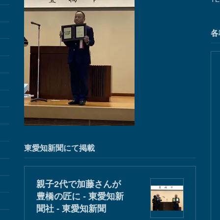
各
東愛知新聞にて掲載
親子2代で加藤さんが
豊橋の匠に - 東愛知新
聞社 - 東愛知新聞