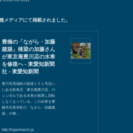
種メディアにて掲載されました。
豊橋の「ながら・加藤
建築」棟梁の加藤さん
が東京庵豊川店の水車
を修復へ - 東愛知新聞
社 - 東愛知新聞
豊川市馬場町の国道１５１号沿い
にある飲食店「東京庵豊川店」の
シンボルである水車が故障し回転
しなくなっている。この水車を豊
橋市石巻本町の「ながら・加藤建
築」の棟…
http://higashiaichi.jp