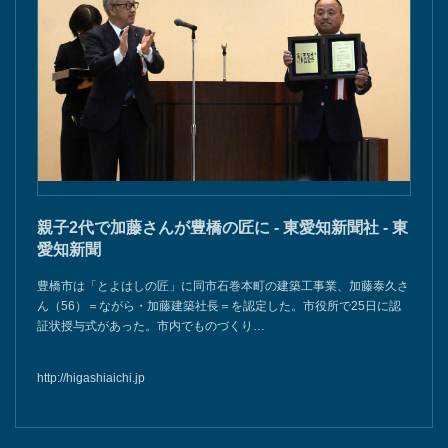
親子2代で加藤さんが豊橋の匠に - 東愛知新聞社 - 東
愛知新聞
豊橋市は「とよはしの匠」に同市石巻本町の建築工事業、加藤泰久さ
ん（56）＝ながら・加藤建築社長＝を認定した。市役所で25日に認
証状授与式があった。市内でものづくり…
http://higashiaichi.jp