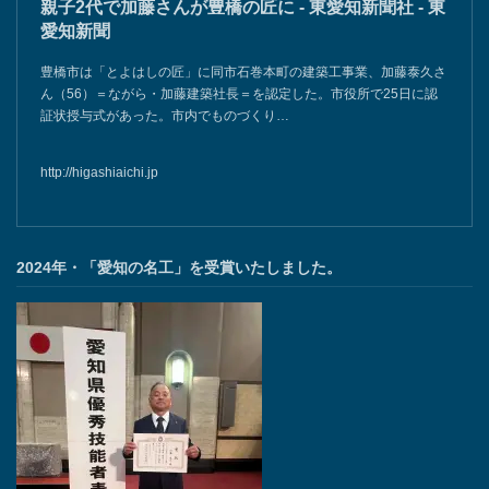
親子2代で加藤さんが豊橋の匠に - 東愛知新聞社 - 東
愛知新聞
豊橋市は「とよはしの匠」に同市石巻本町の建築工事業、加藤泰久さ
ん（56）＝ながら・加藤建築社長＝を認定した。市役所で25日に認
証状授与式があった。市内でものづくり…
http://higashiaichi.jp
2024年・「愛知の名工」を受賞いたしました。