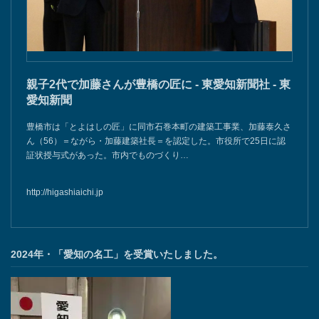
親子2代で加藤さんが豊橋の匠に - 東愛知新聞社 - 東
愛知新聞
豊橋市は「とよはしの匠」に同市石巻本町の建築工事業、加藤泰久さ
ん（56）＝ながら・加藤建築社長＝を認定した。市役所で25日に認
証状授与式があった。市内でものづくり…
http://higashiaichi.jp
2024年・「愛知の名工」を受賞いたしました。