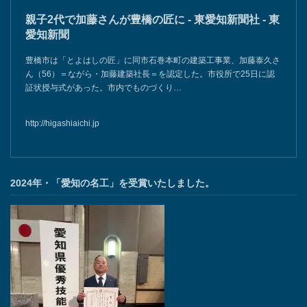
親子2代で加藤さんが豊橋の匠に - 東愛知新聞社 - 東
愛知新聞
豊橋市は「とよはしの匠」に同市石巻本町の建築工事業、加藤泰久さ
ん（56）＝ながら・加藤建築社長＝を認定した。市役所で25日に認
証状授与式があった。市内でものづくり…
http://higashiaichi.jp
2024年・「愛知の名工」を受賞いたしました。