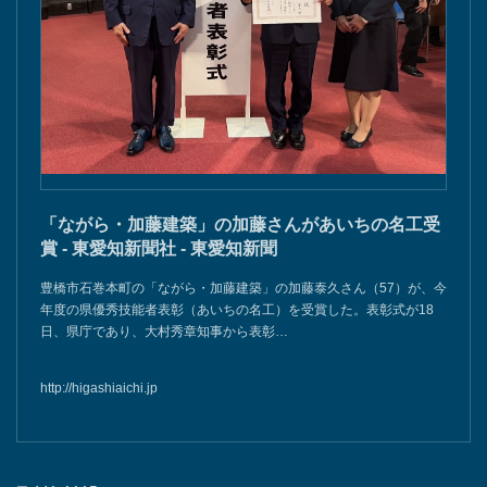
「ながら・加藤建築」の加藤さんがあいちの名工受
賞 - 東愛知新聞社 - 東愛知新聞
豊橋市石巻本町の「ながら・加藤建築」の加藤泰久さん（57）が、今
年度の県優秀技能者表彰（あいちの名工）を受賞した。表彰式が18
日、県庁であり、大村秀章知事から表彰…
http://higashiaichi.jp