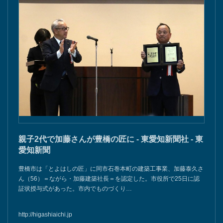
親子2代で加藤さんが豊橋の匠に - 東愛知新聞社 - 東
愛知新聞
豊橋市は「とよはしの匠」に同市石巻本町の建築工事業、加藤泰久さ
ん（56）＝ながら・加藤建築社長＝を認定した。市役所で25日に認
証状授与式があった。市内でものづくり…
http://higashiaichi.jp