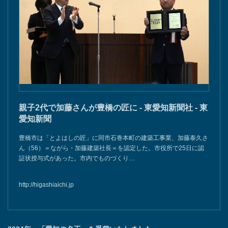
親子2代で加藤さんが豊橋の匠に - 東愛知新聞社 - 東
愛知新聞
豊橋市は「とよはしの匠」に同市石巻本町の建築工事業、加藤泰久さ
ん（56）＝ながら・加藤建築社長＝を認定した。市役所で25日に認
証状授与式があった。市内でものづくり…
http://higashiaichi.jp