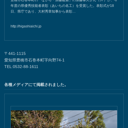
豊橋市石巻本町の「ながら・加藤建築」の加藤泰久さん（57）が、今
年度の県優秀技能者表彰（あいちの名工）を受賞した。表彰式が18
日、県庁であり、大村秀章知事から表彰…
http://higashiaichi.jp
〒441-1115
愛知県豊橋市石巻本町字向野74-1
TEL:0532-88-1611
各種メディアにて掲載されました。