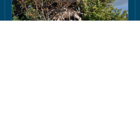
豊橋の「ながら・加藤建築」棟梁の加藤さんが東京
庵豊川店の水車を修復へ - 東愛知新聞社 - 東愛知新
聞
豊川市馬場町の国道１５１号沿いにある飲食店「東京庵豊川店」のシ
ンボルである水車が故障し回転しなくなっている。この水車を豊橋市
石巻本町の「ながら・加藤建築」の棟…