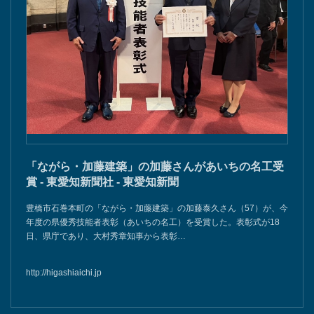
「ながら・加藤建築」の加藤さんがあいちの名工受
賞 - 東愛知新聞社 - 東愛知新聞
豊橋市石巻本町の「ながら・加藤建築」の加藤泰久さん（57）が、今
年度の県優秀技能者表彰（あいちの名工）を受賞した。表彰式が18
日、県庁であり、大村秀章知事から表彰…
http://higashiaichi.jp