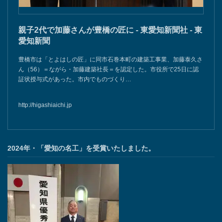
親子2代で加藤さんが豊橋の匠に - 東愛知新聞社 - 東
愛知新聞
豊橋市は「とよはしの匠」に同市石巻本町の建築工事業、加藤泰久さ
ん（56）＝ながら・加藤建築社長＝を認定した。市役所で25日に認
証状授与式があった。市内でものづくり…
http://higashiaichi.jp
2024年・「愛知の名工」を受賞いたしました。