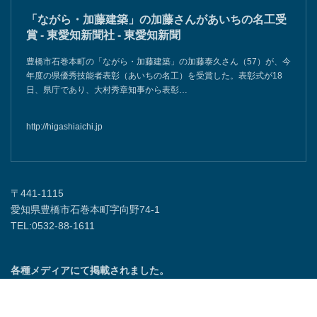
「ながら・加藤建築」の加藤さんがあいちの名工受
賞 - 東愛知新聞社 - 東愛知新聞
豊橋市石巻本町の「ながら・加藤建築」の加藤泰久さん（57）が、今
年度の県優秀技能者表彰（あいちの名工）を受賞した。表彰式が18
日、県庁であり、大村秀章知事から表彰…
http://higashiaichi.jp
〒441-1115
愛知県豊橋市石巻本町字向野74-1
TEL:0532-88-1611
各種メディアにて掲載されました。
https://higashiaichi.jp/news/detail.php?
id=25948&fbclid=IwY2xjawP7aMFleHRuA2FlbQIxMABicmlkETFzUlhITHI0W