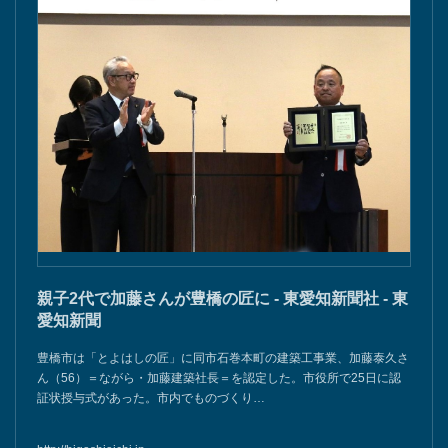
親子2代で加藤さんが豊橋の匠に - 東愛知新聞社 - 東
愛知新聞
豊橋市は「とよはしの匠」に同市石巻本町の建築工事業、加藤泰久さ
ん（56）＝ながら・加藤建築社長＝を認定した。市役所で25日に認
証状授与式があった。市内でものづくり…