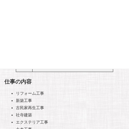
平成３
【グットスキルマーク（厚生労働省認
１年
定）１級技能技師】
令和５
【とよはしの匠認定】
年
令和６
【愛知県優秀技能者表彰（愛知の名
年
工）】
令和５
【豊橋大工組合副組合長】
年～
令和５
【愛知県建設組合連合副会長】
年～
仕事の内容
リフォーム工事
新築工事
古民家再生工事
社寺建築
エクステリア工事