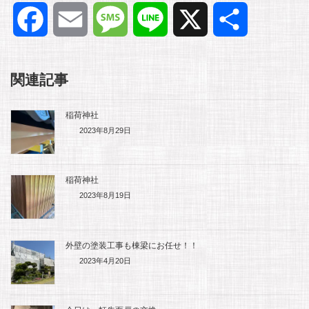
F
E
M
L
X
共
a
m
e
i
有
関連記事
c
a
s
n
稲荷神社
e
i
s
e
2023年8月29日
b
l
a
稲荷神社
o
g
2023年8月19日
o
e
外壁の塗装工事も棟梁にお任せ！！
k
2023年4月20日