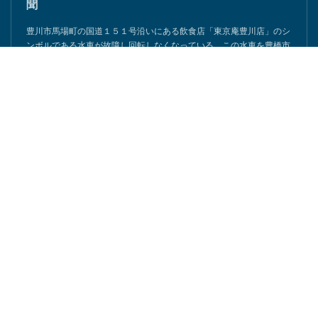
豊橋の「ながら・加藤建築」棟梁の加藤さんが東京
庵豊川店の水車を修復へ - 東愛知新聞社 - 東愛知新
聞
豊川市馬場町の国道１５１号沿いにある飲食店「東京庵豊川店」のシ
ンボルである水車が故障し回転しなくなっている。この水車を豊橋市
石巻本町の「ながら・加藤建築」の棟…