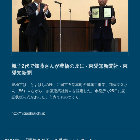
親子2代で加藤さんが豊橋の匠に - 東愛知新聞社 - 東
愛知新聞
豊橋市は「とよはしの匠」に同市石巻本町の建築工事業、加藤泰久さ
ん（56）＝ながら・加藤建築社長＝を認定した。市役所で25日に認
証状授与式があった。市内でものづくり…
http://higashiaichi.jp