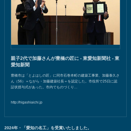
親子2代で加藤さんが豊橋の匠に - 東愛知新聞社 - 東
愛知新聞
豊橋市は「とよはしの匠」に同市石巻本町の建築工事業、加藤泰久さ
ん（56）＝ながら・加藤建築社長＝を認定した。市役所で25日に認
証状授与式があった。市内でものづくり…
http://higashiaichi.jp
2024年・「愛知の名工」を受賞いたしました。