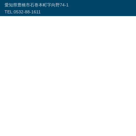
豊橋の「ながら・加藤建築」棟梁の加藤さんが東京
庵豊川店の水車を修復へ - 東愛知新聞社 - 東愛知新
聞
豊川市馬場町の国道１５１号沿いにある飲食店「東京庵豊川店」のシ
ンボルである水車が故障し回転しなくなっている。この水車を豊橋市
石巻本町の「ながら・加藤建築」の棟…
http://higashiaichi.jp