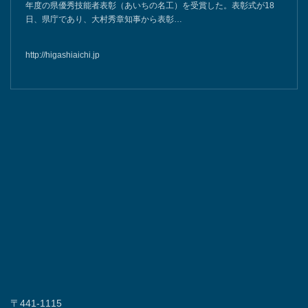
年度の県優秀技能者表彰（あいちの名工）を受賞した。表彰式が18
日、県庁であり、大村秀章知事から表彰…
http://higashiaichi.jp
〒441-1115
愛知県豊橋市石巻本町字向野74-1
TEL:0532-88-1611
各種メディアにて掲載されました。