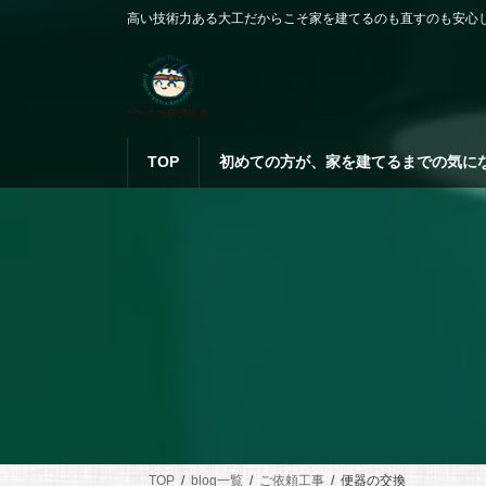
コ
ナ
高い技術力ある大工だからこそ家を建てるのも直すのも安心
ン
ビ
テ
ゲ
ン
ー
ツ
シ
へ
ョ
ス
ン
TOP
初めての方が、家を建てるまでの気に
キ
に
ッ
移
プ
動
TOP
blog一覧
ご依頼工事
便器の交換