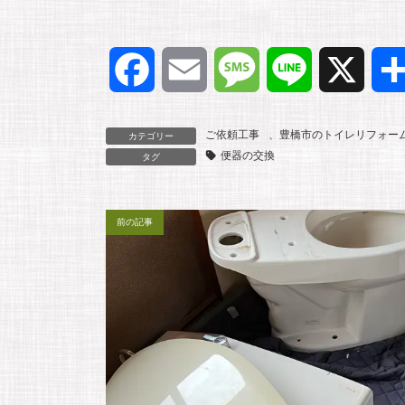
F
E
M
L
X
a
m
e
i
ご依頼工事
、
豊橋市のトイレリフォー
カテゴリー
便器の交換
c
a
s
n
タグ
e
i
s
e
前の記事
b
l
a
o
g
o
e
k