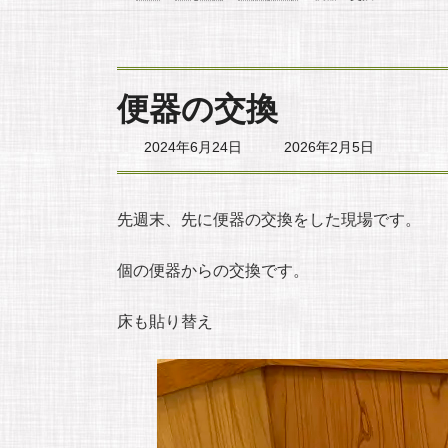
便器の交換
最
2024年6月24日
2026年2月5日
終
更
新
日
先週末、先に便器の交換をした現場です。
時
:
個の便器からの交換です。
床も貼り替え