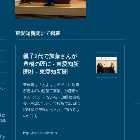
東愛知新聞にて掲載
親子2代で加藤さんが
豊橋の匠に - 東愛知新
聞社 - 東愛知新聞
豊橋市は「とよはしの匠」に同市
寒い
石巻本町の建築工事業、加藤泰久
さん（56）＝ながら・加藤建築社
長＝を認定した。市役所で25日に
認証状授与式があった。市内でも
補助
のづくり…
加藤
http://higashiaichi.jp
策は