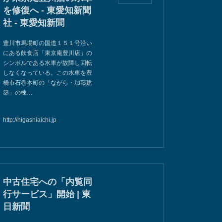
を修復へ - 東愛知新聞
社 - 東愛知新聞
豊川市馬場町の国道１５１号沿い
にある飲食店「東京庵豊川店」の
シンボルである水車が故障し回転
しなくなっている。この水車を豊
橋市石巻本町の「ながら・加藤建
築」の棟…
http://higashiaichi.jp
中古住宅への「内覧同
行サービス」開始 | 東
日新聞