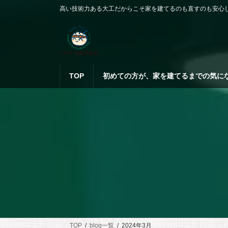
コ
ナ
高い技術力ある大工だからこそ家を建てるのも直すのも安心
ン
ビ
テ
ゲ
ン
ー
ツ
シ
へ
ョ
ス
ン
TOP
初めての方が、家を建てるまでの気に
キ
に
ッ
移
プ
動
TOP
blog一覧
2024年3月