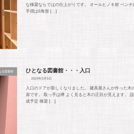
な棟梁ならではの仕上がりです。 オールヒノキ材 ベンチ
手摺は6角形 […]
ひとなる図書館・・・入口
なる図書館
2024年3月5日
入口のドアが新しくなりました。 建具屋さんが作った木
扉です。 取っ手は欅 よく見ると木の正目が見えます。 
成予定 棟梁 […]