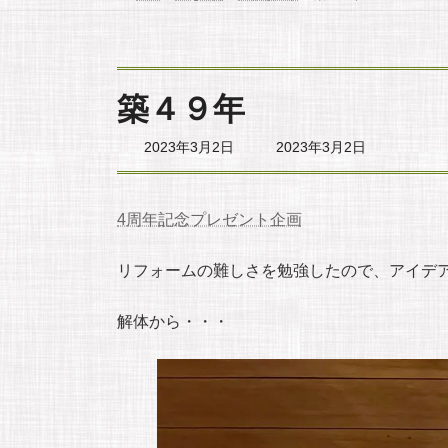
築４９年
最
2023年3月2日
2023年3月2日
終
更
新
日
4周年記念プレゼント企画
時
:
リフォームの難しさを勉強したので、アイデ
解体から・・・