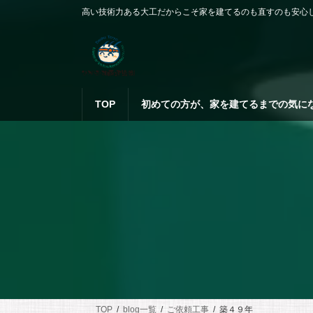
コ
ナ
高い技術力ある大工だからこそ家を建てるのも直すのも安心
ン
ビ
テ
ゲ
ン
ー
ツ
シ
へ
ョ
ス
ン
TOP
初めての方が、家を建てるまでの気に
キ
に
ッ
移
プ
動
TOP
blog一覧
ご依頼工事
築４９年