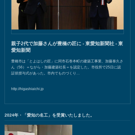
親子2代で加藤さんが豊橋の匠に - 東愛知新聞社 - 東
愛知新聞
豊橋市は「とよはしの匠」に同市石巻本町の建築工事業、加藤泰久さ
ん（56）＝ながら・加藤建築社長＝を認定した。市役所で25日に認
証状授与式があった。市内でものづくり…
http://higashiaichi.jp
2024年・「愛知の名工」を受賞いたしました。