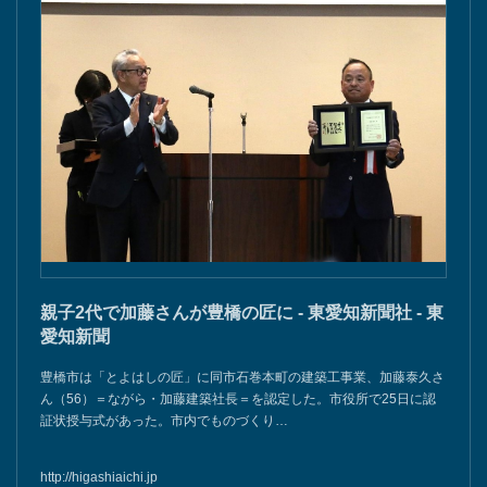
親子2代で加藤さんが豊橋の匠に - 東愛知新聞社 - 東
愛知新聞
豊橋市は「とよはしの匠」に同市石巻本町の建築工事業、加藤泰久さ
ん（56）＝ながら・加藤建築社長＝を認定した。市役所で25日に認
証状授与式があった。市内でものづくり…
http://higashiaichi.jp