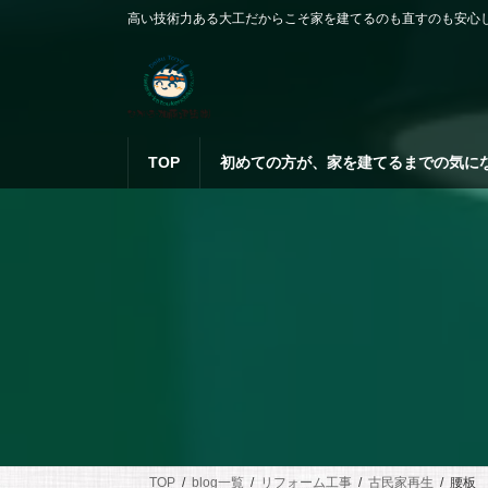
コ
ナ
高い技術力ある大工だからこそ家を建てるのも直すのも安心
ン
ビ
テ
ゲ
ン
ー
ツ
シ
へ
ョ
ス
ン
TOP
初めての方が、家を建てるまでの気に
キ
に
ッ
移
プ
動
TOP
blog一覧
リフォーム工事
古民家再生
腰板