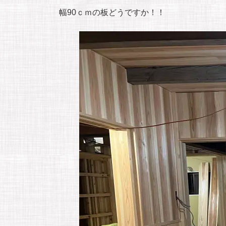
幅90ｃｍの板どうですか！！