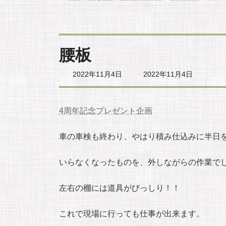
腰板
最
2022年11月4日
2022年11月4日
終
更
新
日
4周年記念プレゼント企画
時
:
車の車検も終わり、やはり積み仕込みに半日
いらなくなったものを、外しながらの作業で
左右の棚には道具がびっしり！！
これで現場に行っても仕事が出来ます。