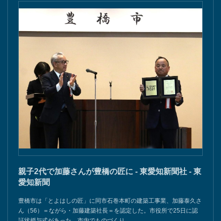
親子2代で加藤さんが豊橋の匠に - 東愛知新聞社 - 東
愛知新聞
豊橋市は「とよはしの匠」に同市石巻本町の建築工事業、加藤泰久さ
ん（56）＝ながら・加藤建築社長＝を認定した。市役所で25日に認
証状授与式があった。市内でものづくり…