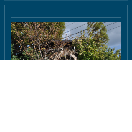
豊橋の「ながら・加藤建築」棟梁の加藤さんが東京
庵豊川店の水車を修復へ - 東愛知新聞社 - 東愛知新