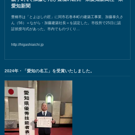
愛知新聞
豊橋市は「とよはしの匠」に同市石巻本町の建築工事業、加藤泰久さ
ん（56）＝ながら・加藤建築社長＝を認定した。市役所で25日に認
証状授与式があった。市内でものづくり…
http://higashiaichi.jp
2024年・「愛知の名工」を受賞いたしました。