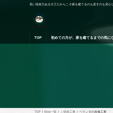
コ
ナ
高い技術力ある大工だからこそ家を建てるのも直すのも安心
ン
ビ
テ
ゲ
ン
ー
ツ
シ
へ
ョ
ス
ン
TOP
初めての方が、家を建てるまでの気に
キ
に
ッ
移
プ
動
TOP
blog一覧
ご依頼工事
ベランダの改修工事