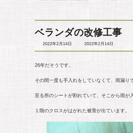
ベランダの改修工事
最
2022年2月14日
2022年2月14日
終
更
新
日
26年だそうです。
時
:
その間一度も手入れをしていなくて、雨漏り
至る所のシートが割れていて、そこから雨が
１階のクロスがはがれた被害が出ています。