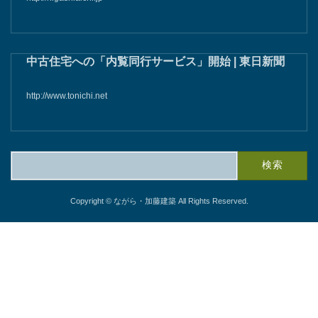
各種メディアにて掲載されました。
豊橋の「ながら・加藤建築」棟梁の加藤さんが東京
庵豊川店の水車を修復へ - 東愛知新聞社 - 東愛知新
聞
豊川市馬場町の国道１５１号沿いにある飲食店「東京庵豊川店」のシ
ンボルである水車が故障し回転しなくなっている。この水車を豊橋市
石巻本町の「ながら・加藤建築」の棟…
http://higashiaichi.jp
中古住宅への「内覧同行サービス」開始 | 東日新聞
http://www.tonichi.net