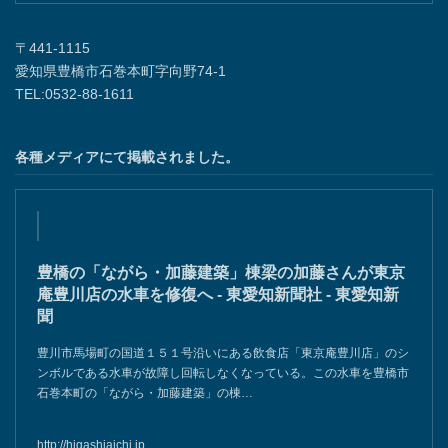
「ながら・加藤建築」の加藤さんがあいちの名工受
賞 - 東愛知新聞社 - 東愛知新聞
豊橋市石巻本町の「ながら・加藤建築」の加藤泰久さん（57）が、今
年度の県優秀技能者表彰（あいちの名工）を受賞した。表彰式が18
日、県庁であり、大村秀章知事から表彰…
http://higashiaichi.jp
〒441-1115
愛知県豊橋市石巻本町字向野74-1
TEL:0532-88-1611