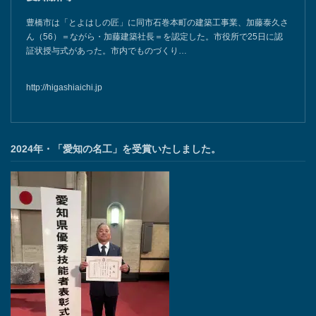
親子2代で加藤さんが豊橋の匠に - 東愛知新聞社 - 東
愛知新聞
豊橋市は「とよはしの匠」に同市石巻本町の建築工事業、加藤泰久さ
ん（56）＝ながら・加藤建築社長＝を認定した。市役所で25日に認
証状授与式があった。市内でものづくり…
http://higashiaichi.jp