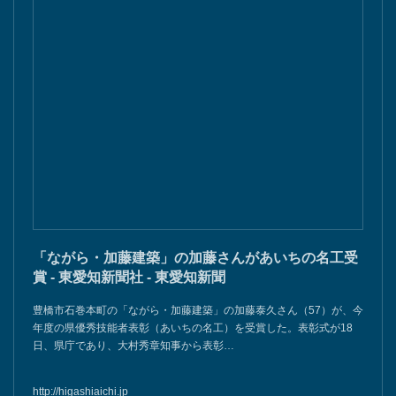
「ながら・加藤建築」の加藤さんがあいちの名工受
賞 - 東愛知新聞社 - 東愛知新聞
豊橋市石巻本町の「ながら・加藤建築」の加藤泰久さん（57）が、今
年度の県優秀技能者表彰（あいちの名工）を受賞した。表彰式が18
日、県庁であり、大村秀章知事から表彰…
http://higashiaichi.jp