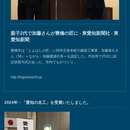
親子2代で加藤さんが豊橋の匠に - 東愛知新聞社 - 東
愛知新聞
豊橋市は「とよはしの匠」に同市石巻本町の建築工事業、加藤泰久さ
ん（56）＝ながら・加藤建築社長＝を認定した。市役所で25日に認
証状授与式があった。市内でものづくり…
http://higashiaichi.jp
2024年・「愛知の名工」を受賞いたしました。