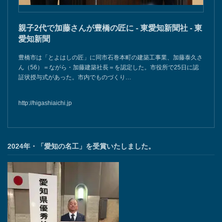
親子2代で加藤さんが豊橋の匠に - 東愛知新聞社 - 東
愛知新聞
豊橋市は「とよはしの匠」に同市石巻本町の建築工事業、加藤泰久さ
ん（56）＝ながら・加藤建築社長＝を認定した。市役所で25日に認
証状授与式があった。市内でものづくり…
http://higashiaichi.jp
2024年・「愛知の名工」を受賞いたしました。