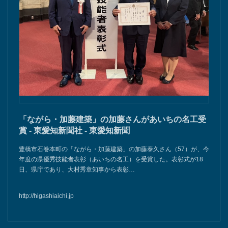
「ながら・加藤建築」の加藤さんがあいちの名工受
賞 - 東愛知新聞社 - 東愛知新聞
豊橋市石巻本町の「ながら・加藤建築」の加藤泰久さん（57）が、今
年度の県優秀技能者表彰（あいちの名工）を受賞した。表彰式が18
日、県庁であり、大村秀章知事から表彰…
http://higashiaichi.jp