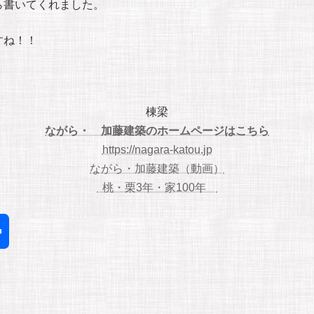
ら書いてくれました。
すね！！
棟梁
ながら・ 加藤建築のホームページはこちら
https://nagara-katou.jp
ながら・加藤建築（動画）
桃・栗3年・家100年
共
有