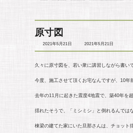
原寸図
最
2021年5月21日
2021年5月21日
終
更
新
日
久々に原寸図を、若い衆に講習しながら書い
時
:
今度、施工させて頂くお宅なんですが、10年
去年の11月に起きた震度4地震で、築40年
揺れたそうで、「ミシミシ」と倒れるんでは
棟梁の建てた家にいた旦那さんは、チョット