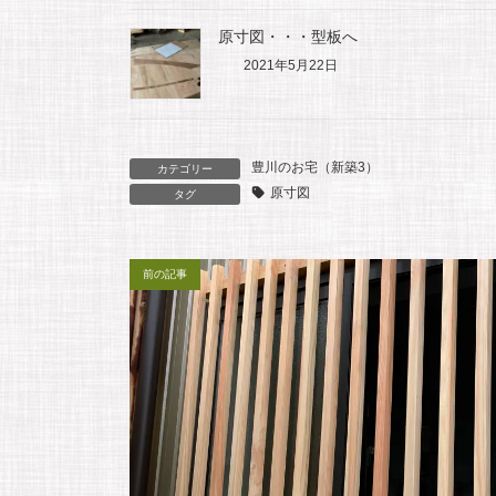
e
i
s
e
原寸図・・・型板へ
2021年5月22日
b
l
a
o
g
豊川のお宅（新築3）
カテゴリー
原寸図
タグ
o
e
k
前の記事