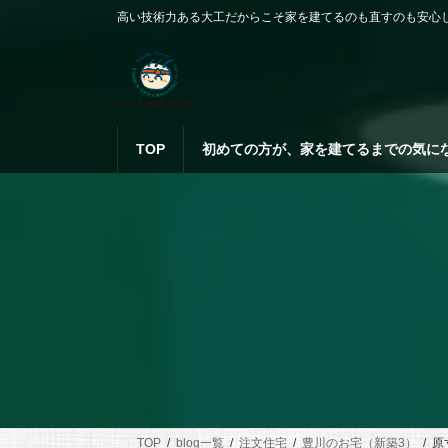
コ
ナ
高い技術力ある大工だからこそ家を建てるのも直すのも安心
ン
ビ
テ
ゲ
ン
ー
ツ
シ
へ
ョ
ス
ン
TOP
初めての方が、家を建てるまでの気に
キ
に
ッ
移
プ
動
TOP
blog一覧
注文住宅
豊川のお宅（新築3）
原