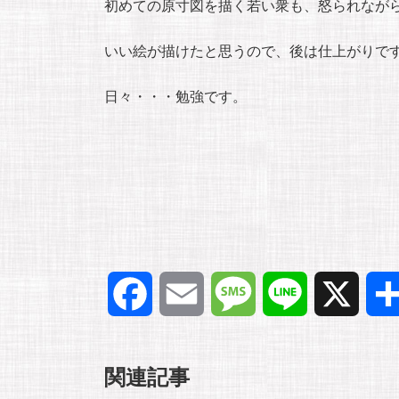
初めての原寸図を描く若い衆も、怒られなが
いい絵が描けたと思うので、後は仕上がりで
日々・・・勉強です。
F
E
M
L
X
a
m
e
i
関連記事
c
a
s
n