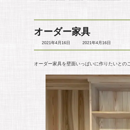
オーダー家具
最
2021年4月16日
2021年4月16日
終
更
新
日
オーダー家具を壁面いっぱいに作りたいとの
時
: