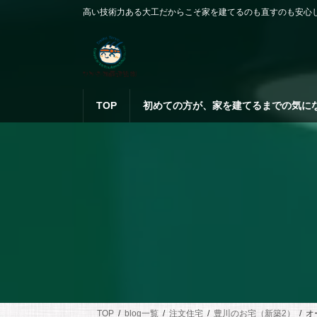
コ
ナ
高い技術力ある大工だからこそ家を建てるのも直すのも安心
ン
ビ
テ
ゲ
ン
ー
ツ
シ
へ
ョ
ス
ン
TOP
初めての方が、家を建てるまでの気に
キ
に
ッ
移
プ
動
TOP
blog一覧
注文住宅
豊川のお宅（新築2）
オ