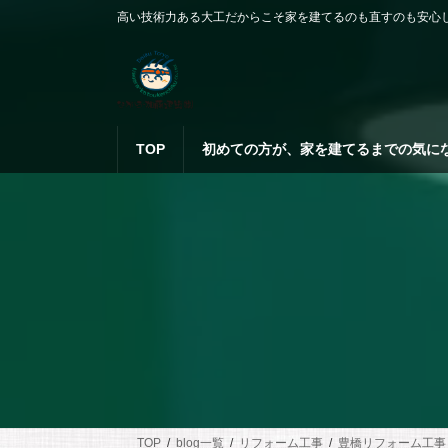
コ
ナ
高い技術力ある大工だからこそ家を建てるのも直すのも安心
ン
ビ
テ
ゲ
ン
ー
ツ
シ
へ
ョ
ス
ン
TOP
初めての方が、家を建てるまでの気に
キ
に
ッ
移
プ
動
TOP
blog一覧
リフォーム工事
豊橋リフォーム工事