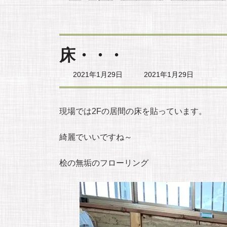
床・・・
最
2021年1月29日
2021年1月29日
終
更
新
日
現場では2Fの居間の床を貼っています。
時
:
綺麗でいいですね～
桧の無垢のフローリング