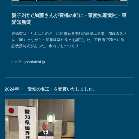
親子2代で加藤さんが豊橋の匠に - 東愛知新聞社 - 東
愛知新聞
豊橋市は「とよはしの匠」に同市石巻本町の建築工事業、加藤泰久さ
ん（56）＝ながら・加藤建築社長＝を認定した。市役所で25日に認
証状授与式があった。市内でものづくり…
http://higashiaichi.jp
2024年・「愛知の名工」を受賞いたしました。