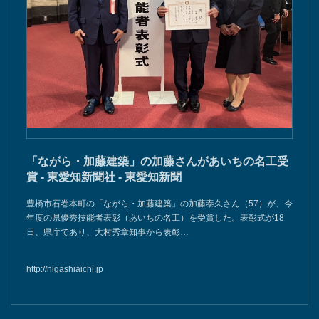
「ながら・加藤建築」の加藤さんがあいちの名工受
賞 - 東愛知新聞社 - 東愛知新聞
豊橋市石巻本町の「ながら・加藤建築」の加藤泰久さん（57）が、今
年度の県優秀技能者表彰（あいちの名工）を受賞した。表彰式が18
日、県庁であり、大村秀章知事から表彰…
http://higashiaichi.jp