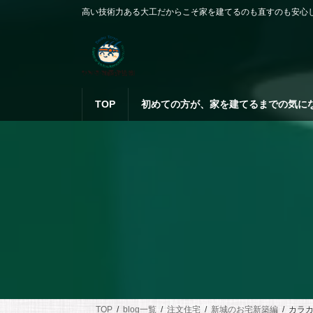
コ
ナ
高い技術力ある大工だからこそ家を建てるのも直すのも安心
ン
ビ
テ
ゲ
ン
ー
ツ
シ
へ
ョ
ス
ン
TOP
初めての方が、家を建てるまでの気に
キ
に
ッ
移
プ
動
TOP
blog一覧
注文住宅
新城のお宅新築編
カラ