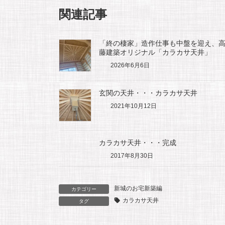
関連記事
c
a
s
n
e
i
s
e
「終の棲家」造作仕事も中盤を迎え、
藤建築オリジナル「カラカサ天井」
2026年6月6日
b
l
a
o
g
玄関の天井・・・カラカサ天井
2021年10月12日
o
e
カラカサ天井・・・完成
k
2017年8月30日
新城のお宅新築編
カテゴリー
カラカサ天井
タグ