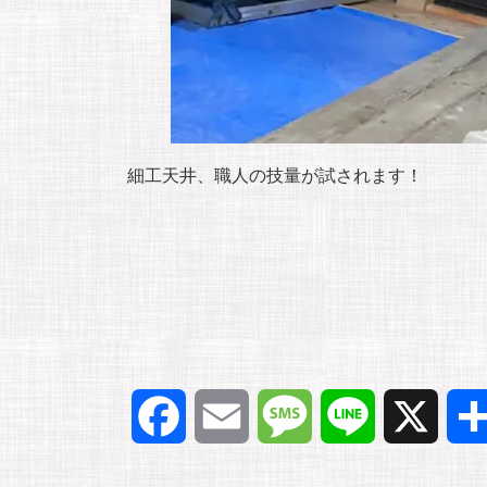
細工天井、職人の技量が試されます！
F
E
M
L
X
a
m
e
i