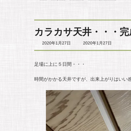
カラカサ天井・・・完
最
2020年1月27日
2020年1月27日
終
更
新
日
足場に上に５日間・・・
時
:
時間がかかる天井ですが、出来上がりはいい