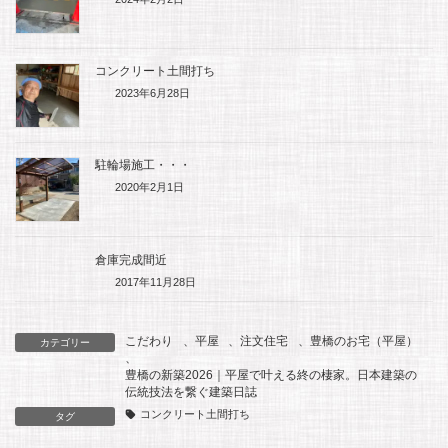
o
e
コンクリート土間打ち
k
2023年6月28日
駐輪場施工・・・
2020年2月1日
倉庫完成間近
2017年11月28日
こだわり
、
平屋
、
注文住宅
、
豊橋のお宅（平屋）
カテゴリー
、
豊橋の新築2026｜平屋で叶える終の棲家。日本建築の
伝統技法を繋ぐ建築日誌
コンクリート土間打ち
タグ