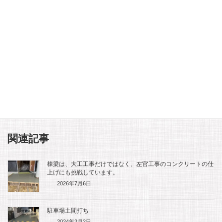
】東頭稲荷
東京庵豊川店の水車完成を、地元新聞
【メディ
た
の「東日新聞」さんに取材して頂き、
築は 木を
掲載されました
ろ！
2026年5月15日
2026年4
F
E
M
L
X
共
a
m
e
i
有
関連記事
c
a
s
n
棟梁は、大工工事だけではなく、左官工事のコンクリートの仕
e
i
s
e
上げにも挑戦しています。
2026年7月6日
b
l
a
駐車場土間打ち
o
g
2024年2月2日