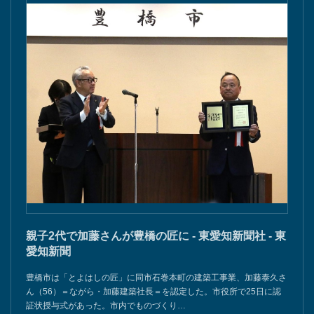
親子2代で加藤さんが豊橋の匠に - 東愛知新聞社 - 東
愛知新聞
豊橋市は「とよはしの匠」に同市石巻本町の建築工事業、加藤泰久さ
ん（56）＝ながら・加藤建築社長＝を認定した。市役所で25日に認
証状授与式があった。市内でものづくり…