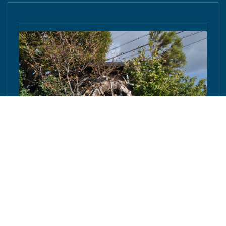
豊橋の「ながら・加藤建築」棟梁の加藤さんが東京
庵豊川店の水車を修復へ - 東愛知新聞社 - 東愛知新