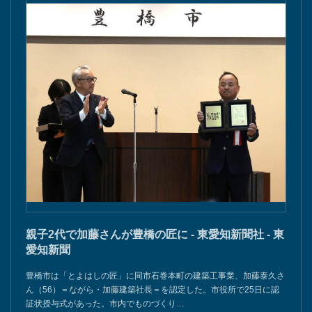
親子2代で加藤さんが豊橋の匠に - 東愛知新聞社 - 東
愛知新聞
豊橋市は「とよはしの匠」に同市石巻本町の建築工事業、加藤泰久さ
ん（56）＝ながら・加藤建築社長＝を認定した。市役所で25日に認
証状授与式があった。市内でものづくり…